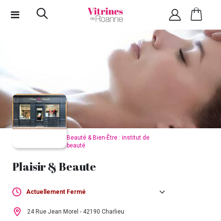
Beauté & Bien-Être : institut de
beauté
Plaisir & Beaute
Actuellement Fermé
Lundi :
09h00 - 18h00
24 Rue Jean Morel - 42190 Charlieu