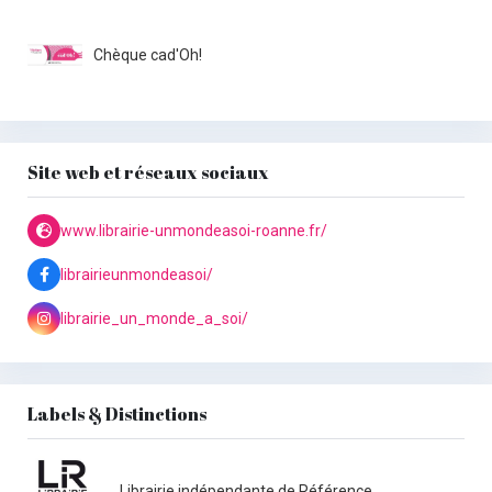
Chèque cad'Oh!
Site web et réseaux sociaux
www.librairie-unmondeasoi-roanne.fr/
librairieunmondeasoi/
librairie_un_monde_a_soi/
Labels & Distinctions
Librairie indépendante de Référence