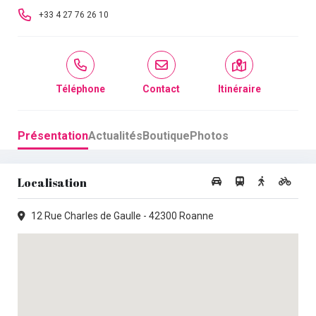
Mardi :
09h00 - 19h00
+33 4 27 76 26 10
Mercredi :
09h00 - 19h00
Jeudi :
09h30 -
•
13h30 -
12h30
19h00
Téléphone
Contact
Itinéraire
Vendredi :
09h00 - 19h00
Samedi :
10h00 - 19h00
Présentation
Actualités
Boutique
Photos
Dimanche :
Fermé
Localisation
12 Rue Charles de Gaulle - 42300 Roanne