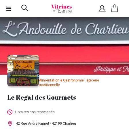
Alimentation & Gastronomie : épicerie
traditionnelle
Le Regal des Gourmets
Horaires non renseignés
Cet établissement n'a pas encore renseigné
42 Rue André Farinet - 42190 Charlieu
ses horaires.