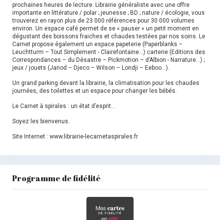
prochaines heures de lecture. Librairie généraliste avec une offre
importante en littérature / polar ; jeunesse ; BD ; nature / écologie, vous
trouverez en rayon plus de 23 000 références pour 30 000 volumes
environ. Un espace café permet de se « pauser » un petit moment en
dégustant des boissons fraiches et chaudes testées par nos soins. Le
Carnet propose également un espace papeterie (Paperblanks –
Leuchtturm – Tout Simplement - Clairefontaine…) carterie (Editions des
Correspondances – du Désastre – Pickmotion – d’Albion - Narrature…) ;
jeux / jouets (Janod – Djeco – Wilson – Londji – Eeboo…).
Un grand parking devant la librairie, la climatisation pour les chaudes
journées, des toilettes et un espace pour changer les bébés.
Le Carnet à spirales : un état d’esprit…
Soyez les bienvenus.
Site Internet : www.librairie-lecarnetaspirales.fr
Programme de fidélité