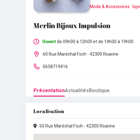
Mode & Accessoires : bijout
Merlin Bijoux Impulsion
Ouvert
de 09h00 à 12h00 et de 14h00 à 19h00
Lundi :
Fermé
60 Rue Maréchal Foch - 42300 Roanne
Mardi :
09h00 - 12h00
•
14h00 - 19h00
0658719416
Mercredi :
09h00 - 12h00
•
14h00 - 19h00
Présentation
Actualités
Boutique
Jeudi :
09h00 - 12h00
•
14h00 - 19h00
Vendredi :
09h00 - 12h00
•
14h00 - 19h00
Localisation
Samedi :
09h00 - 12h00
•
14h00 - 19h00
60 Rue Maréchal Foch - 42300 Roanne
Dimanche :
Fermé