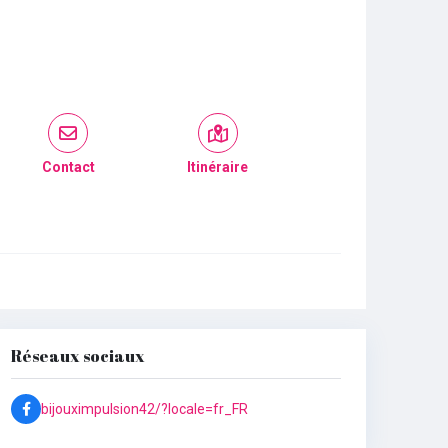
Contact
Itinéraire
Réseaux sociaux
bijouximpulsion42/?locale=fr_FR