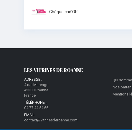
Chèque cad'Oh!
LES VITRINES DE ROANNE
ADRESSE :
Qui somme
4 rue Marengo
Nos parten
42300 Roanne
Mentions l
France
TÉLÉPHONE :
04 77 44 54 66
EMAIL:
contact@vitrinesderoanne.com