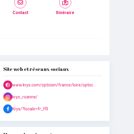
Contact
Itinéraire
Site web et réseaux sociaux
www.krys.com/opticien/france/loire/opticien-roanne/roanne-centreville
krys_roanne/
Krys/?locale=fr_FR