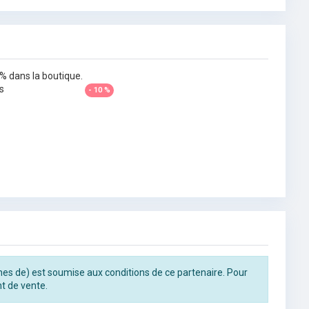
% dans la boutique.
s
- 10 %
rines de) est soumise aux conditions de ce partenaire. Pour
t de vente.