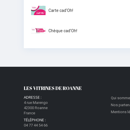
Carte cad'Oh!
Chèque cad'Oh!
LES VITRINES DE ROANNE
ADRESSE :
Qui somme
4 rue Marengo
Nos parten
42300 Roanne
Mentions l
France
TÉLÉPHONE :
04 77 44 54 66