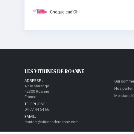
Chèque cad'Oh!
LES VITRINES DE ROANNE
ADRESSE :
Qui somme
4 rue Marengo
Nos parten
42300 Roanne
Mentions l
France
TÉLÉPHONE :
04 77 44 54 66
EMAIL:
contact@vitrinesderoanne.com