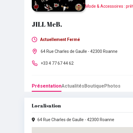
Mode & Accessoires : prê
JILL McB.
Actuellement Fermé
Lundi :
Fermé
64 Rue Charles de Gaulle - 42300 Roanne
Mardi :
10h00 - 19h00
+33 4 77 67 44 62
Mercredi :
10h00 - 19h00
Présentation
Actualités
Boutique
Photos
Jeudi :
10h00 - 19h00
Vendredi :
10h00 - 19h00
Localisation
Samedi :
10h00 - 19h00
64 Rue Charles de Gaulle - 42300 Roanne
Dimanche :
09h00 - 19h00