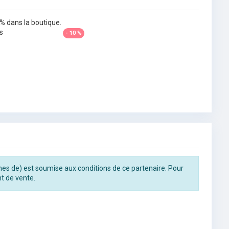
% dans la boutique.
s
- 10 %
rines de) est soumise aux conditions de ce partenaire. Pour
t de vente.