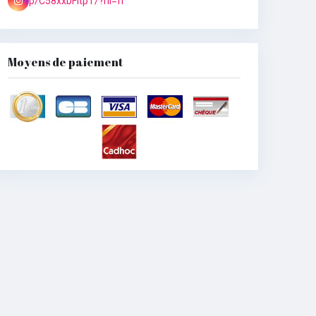
p/C58xxbFitpT/?hl=fr
Moyens de paiement