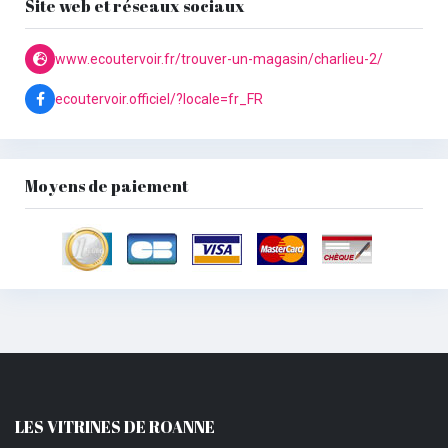
Site web et réseaux sociaux
www.ecoutervoir.fr/trouver-un-magasin/charlieu-2/
ecoutervoir.officiel/?locale=fr_FR
Moyens de paiement
LES VITRINES DE ROANNE