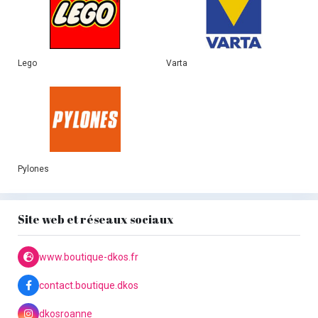
Lego
Varta
Pylones
Site web et réseaux sociaux
www.boutique-dkos.fr
contact.boutique.dkos
dkosroanne