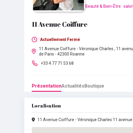
Beauté & Bien-Être : salo
11 Avenue Coiffure
Actuellement Fermé
11 Avenue Coiffure - Véronique Charles , 11 aven
Lundi :
Fermé
de Paris - 42300 Roanne
Mardi :
Fermé
+33 4 77 71 53 68
Mercredi :
09h00 - 18h00
Présentation
Actualités
Boutique
Jeudi :
09h00 - 18h00
Vendredi :
09h00 - 18h00
Localisation
Samedi :
09h00 - 18h00
11 Avenue Coiffure - Véronique Charles 11 avenue
Dimanche :
Fermé