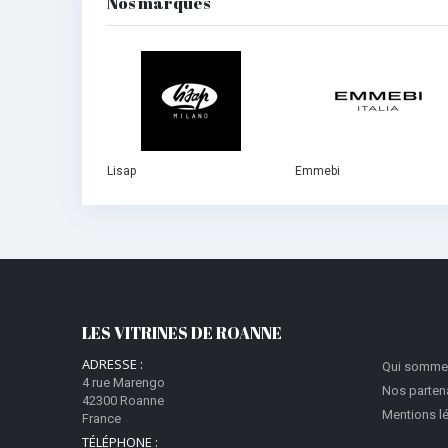
Nos marques
Lisap
Emmebi
LES VITRINES DE ROANNE
ADRESSE :
Qui somme
4 rue Marengo
Nos parten
42300 Roanne
Mentions l
France
TÉLÉPHONE :